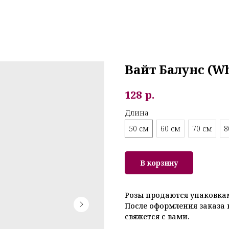
Вайт Балунс (Wh
р.
128
Длина
50 см
60 см
70 см
8
В корзину
Розы продаются упаковкам
После оформления заказа 
свяжется с вами.