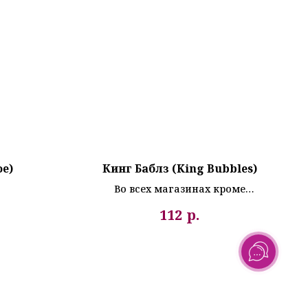
e)
Кинг Баблз (King Bubbles)
Во всех магазинах кроме
г.Раменское
р.
112