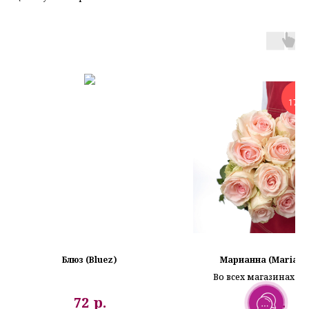
17.0
Блюз (Bluez)
Марианна (Mariann
Во всех магазинах к
г.Раменское
р.
р.
72
72